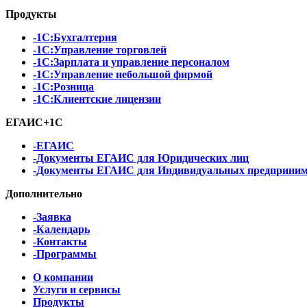
Продукты
-1С:Бухгалтерия
-1С:Управление торговлей
-1С:Зарплата и управление персоналом
-1С:Управление небольшой фирмой
-1С:Розница
-1С:Клиентские лицензии
ЕГАИС+1С
-ЕГАИС
-Документы ЕГАИС для Юридических лиц
-Документы ЕГАИС для Индивидуальных предприним
Дополнительно
-Заявка
-Календарь
-Контакты
-Программы
О компании
Услуги и сервисы
Продукты